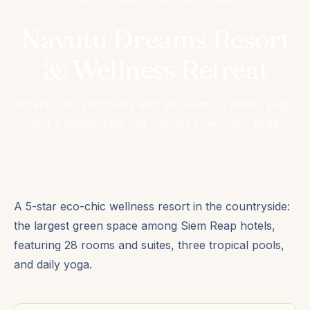
Navutu Dreams Resort
& Wellness Retreat
An eco-chic sanctuary with 28 rooms, 3 pools, yoga,
and a holistic spa, just minutes from Siem Reap
A 5-star eco-chic wellness resort in the countryside:
the largest green space among Siem Reap hotels,
featuring 28 rooms and suites, three tropical pools,
and daily yoga.