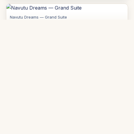
Navutu Dreams — Grand Suite
Navutu Dreams — yoga au bord de la piscine
Contact
Address:
Navutu Road, Siem Reap 17251,
Cambodia
Website:
https://navuturesorts.com/siem-reap/
Phone:
+855 63 964 864