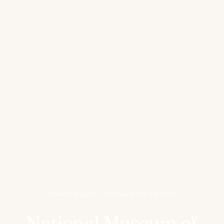
Home
›
Places
›
Phnom Penh
›
À voir
National Museum of