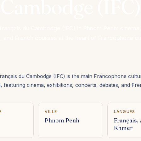
Cambodge (IFC)
t français du Cambodge (IFC) in Phnom Penh: cinema, 
 and French courses at the heart of Francophone cult
 français du Cambodge (IFC) is the main Francophone cultur
featuring cinema, exhibitions, concerts, debates, and Fre
E
VILLE
LANGUES
Phnom Penh
Français, 
Khmer