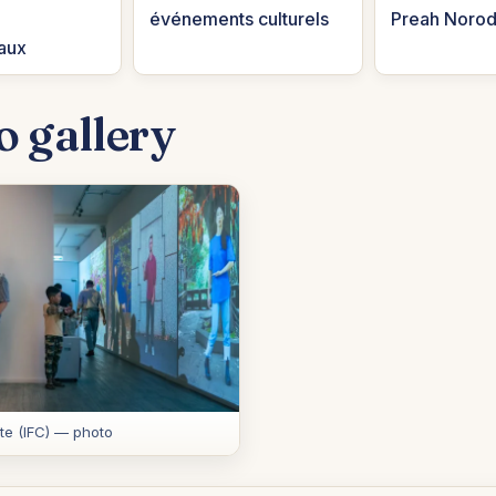
événements culturels
Preah Noro
naux
o gallery
ute (IFC) — photo