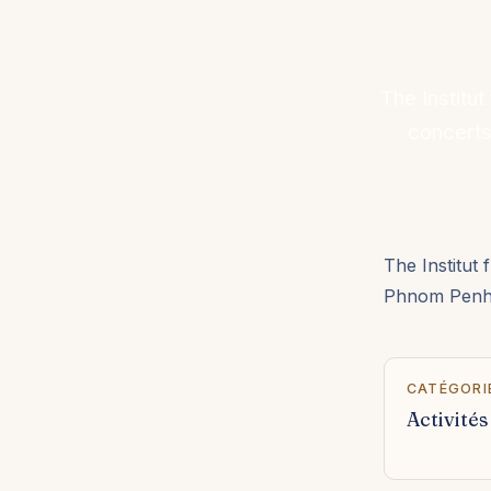
The Institu
concerts,
The Institut
Phnom Penh, 
CATÉGORI
Activités