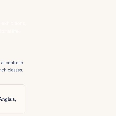
exhibitions,
ural life.
al centre in
nch classes.
Anglais,