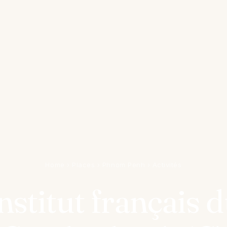
Home
›
Places
›
Phnom Penh
›
Activités
nstitut français 