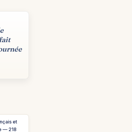
le
ait
journée
nçais et
e — 218