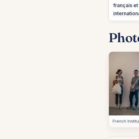
français et
internatio
Phot
French Instit