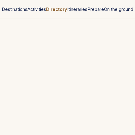
Destinations
Activities
Directory
Itineraries
Prepare
On the ground