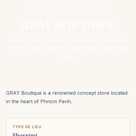
Home
›
Places
›
Phnom Penh
›
Boutiques
GRAY BOUTIQUE
Discover GRAY Boutique, a renowned concept store
in Phnom Penh offering artisanal fashion and home
decor.
GRAY Boutique is a renowned concept store located
in the heart of Phnom Penh.
TYPE DE LIEU
Shopping