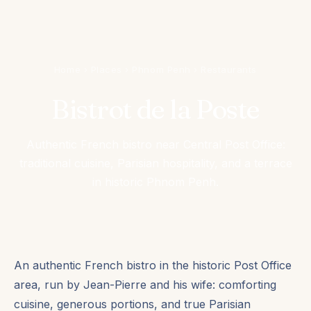
Home
›
Places
›
Phnom Penh
›
Restaurants
Bistrot de la Poste
Authentic French bistro near Central Post Office:
traditional cuisine, Parisian hospitality, and a terrace
in historic Phnom Penh.
An authentic French bistro in the historic Post Office
area, run by Jean-Pierre and his wife: comforting
cuisine, generous portions, and true Parisian