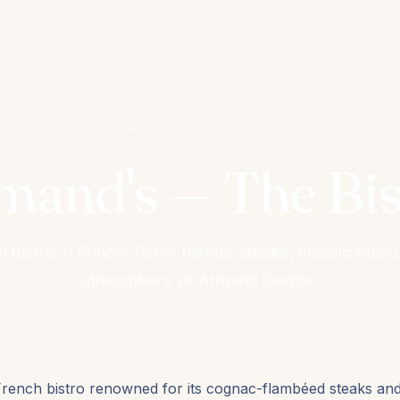
Home
›
Places
›
Phnom Penh
›
Restaurants
mand's — The Bis
h bistro in Phnom Penh: flambé steaks, classic men
atmosphere of Armand Gerbie.
French bistro renowned for its cognac-flambéed steaks an