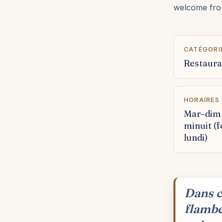
welcome from
CATÉGORI
Restaura
HORAIRES
Mar–dim
minuit (
lundi)
Dans c
flambé