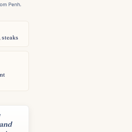
nom Penh.
, steaks
nt
e
mand