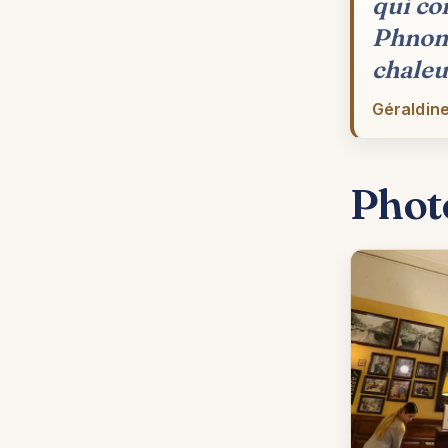
qui con
Phnom 
chaleu
Géraldine
Phot