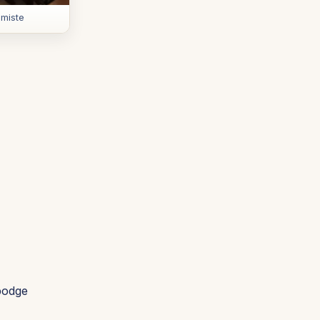
imiste
bodge