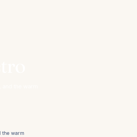
tro
u, and the warm
d the warm