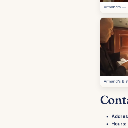
Armand's — T
Armand's Bis
Cont
Addres
Hours: