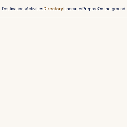
Destinations
Activities
Directory
Itineraries
Prepare
On the ground