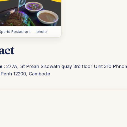
Sports Restaurant — photo
act
e :
277A, St Preah Sisowath quay 3rd floor Unit 310 Phno
Penh 12200, Cambodia