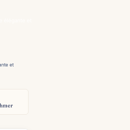
e élégante et
ante et
Khmer