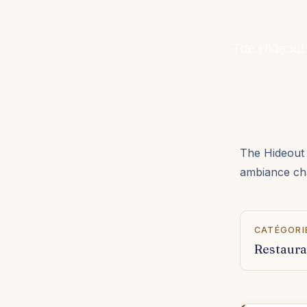
The Hideout 
The Hideout 
ambiance ch
CATÉGORI
Restaura