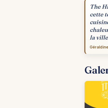
The Hi
cette 
cuisin
chaleu
la ville
Géraldine
Gale