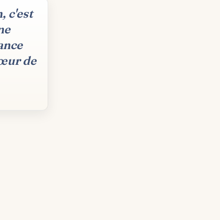
 c'est
ne
ance
cœur de