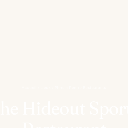
Accueil
›
Lieux
›
Phnom Penh
›
Restaurants
he Hideout Spor