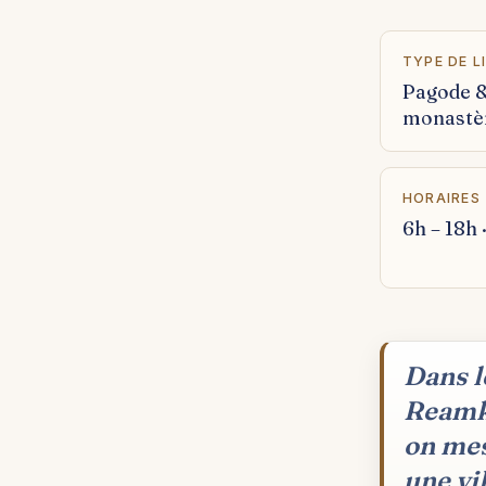
TYPE DE L
Pagode 
monastè
HORAIRES
6h – 18h 
Dans l
Reamke
on mes
une vi