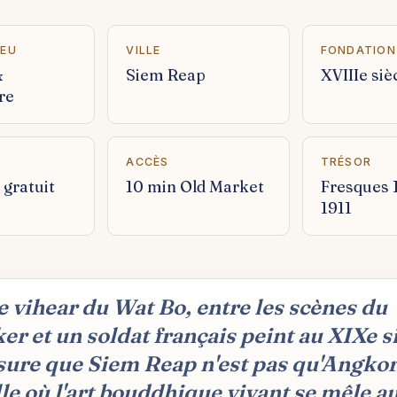
IEU
VILLE
FONDATION
&
Siem Reap
XVIIIe siè
re
ACCÈS
TRÉSOR
· gratuit
10 min Old Market
Fresques 
1911
e vihear du Wat Bo, entre les scènes du
r et un soldat français peint au XIXe si
ure que Siem Reap n'est pas qu'Angkor :
lle où l'art bouddhique vivant se mêle a