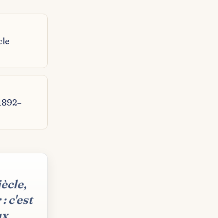
cle
1892–
ècle,
 c'est
ux