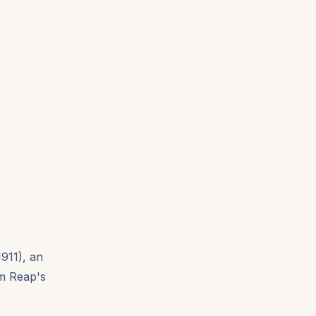
911), an
m Reap's