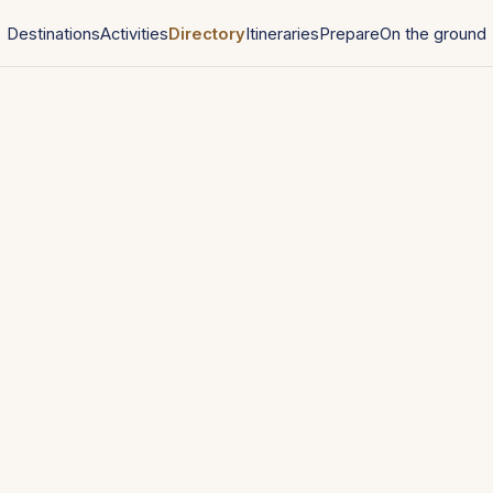
Destinations
Activities
Directory
Itineraries
Prepare
On the ground