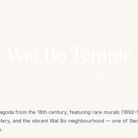
Home
›
Places
›
Siem Reap
›
À découvrir
Wat Bo Temple
Discover one of Siem Reap
agoda from the 18th century, featuring rare murals (1892–1
tery, and the vibrant Wat Bo neighbourhood — one of Sie
s.