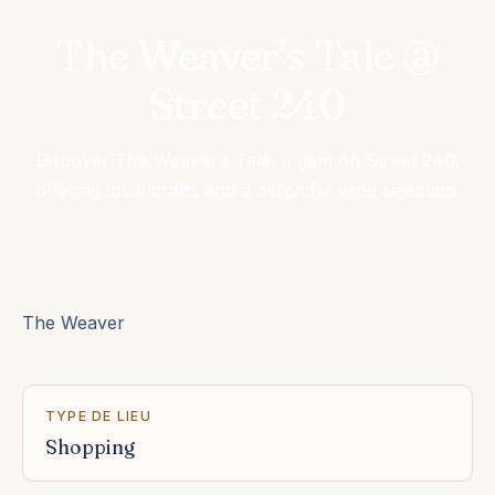
The Weaver’s Tale @
Street 240
Discover The Weaver’s Tale, a gem on Street 240,
offering local crafts and a delightful wine selection.
The Weaver
TYPE DE LIEU
Shopping