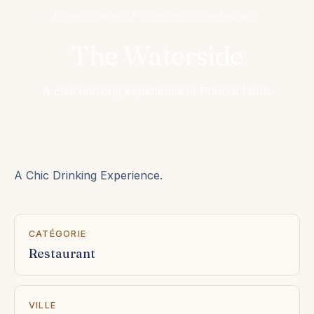
Home
›
Places
›
Phnom Penh
›
Restaurants
The Waterside
A chic drinking experience in Phnom Penh.
A Chic Drinking Experience.
CATÉGORIE
Restaurant
VILLE