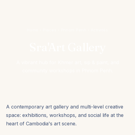
Home
›
Places
›
Phnom Penh
›
Activités
Sra'Art Gallery
A vibrant hub for Khmer art, sip & paint, and
community workshops in Phnom Penh.
A contemporary art gallery and multi-level creative
space: exhibitions, workshops, and social life at the
heart of Cambodia's art scene.