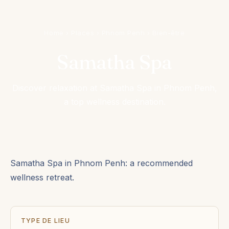
Home
›
Places
›
Phnom Penh
›
Bien-être
Samatha Spa
Discover relaxation at Samatha Spa in Phnom Penh,
a top wellness destination.
Samatha Spa in Phnom Penh: a recommended
wellness retreat.
TYPE DE LIEU