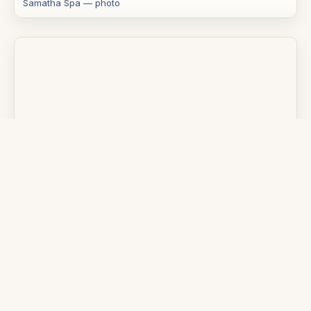
Samatha Spa — photo
Open full map