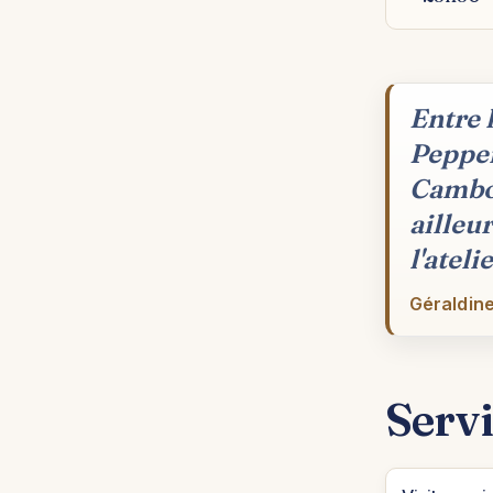
Entre 
Pepper
Cambod
ailleu
l'atel
Géraldine
Servi