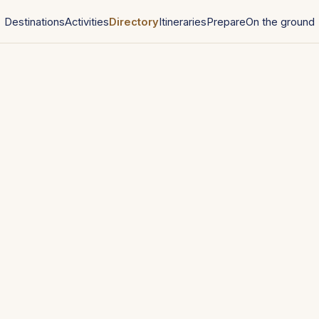
Destinations
Activities
Directory
Itineraries
Prepare
On the ground