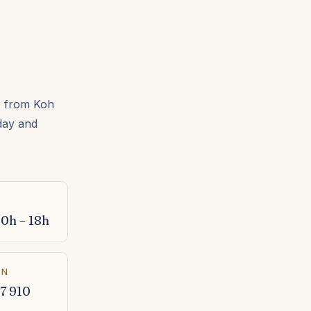
e from Koh
day and
0h – 18h
ON
07 910