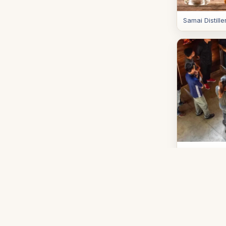
Samai Distill
Samai Distille
Cont
Addres