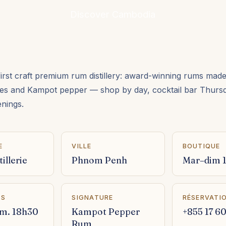
Discover Cambodia
irst craft premium rum distillery: award-winning rums mad
es and Kampot pepper — shop by day, cocktail bar Thurs
nings.
E
VILLE
BOUTIQUE
tillerie
Phnom Penh
Mar–dim 1
TS
SIGNATURE
RÉSERVATI
am. 18h30
Kampot Pepper
+855 17 6
Rum