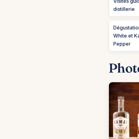
Visites gui
distillerie
Dégustatio
White et 
Pepper
Phot