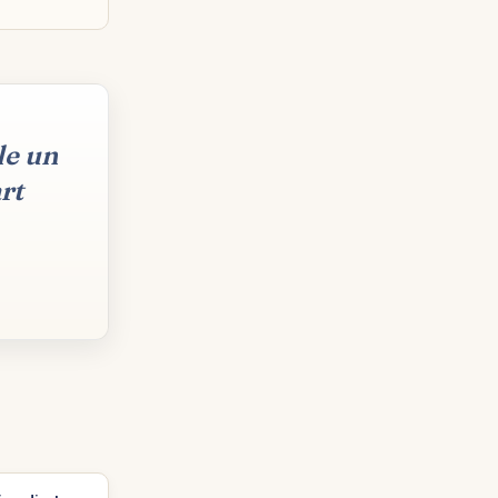
le un
rt