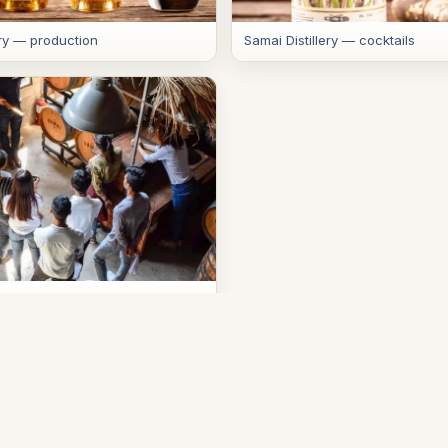
ery — production
Samai Distillery — cocktails
ry — visite et fûts
act
s:
#9b, rue 830, Tonle Bassac, Phnom Penh (près d'AEON 