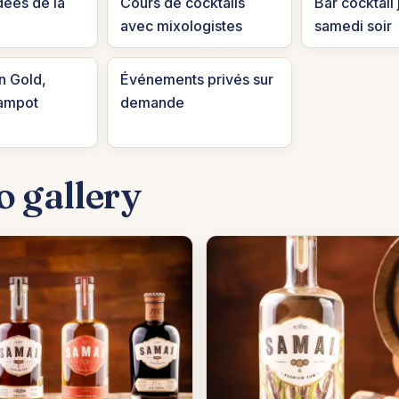
dées de la
Cours de cocktails
Bar cocktail 
avec mixologistes
samedi soir
n Gold,
Événements privés sur
Kampot
demande
o gallery