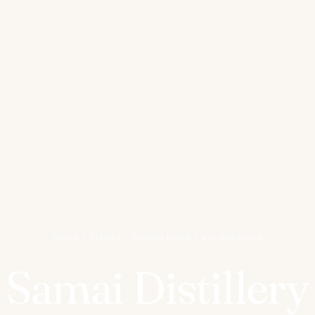
Home
›
Places
›
Phnom Penh
›
Vie nocturne
Samai Distillery