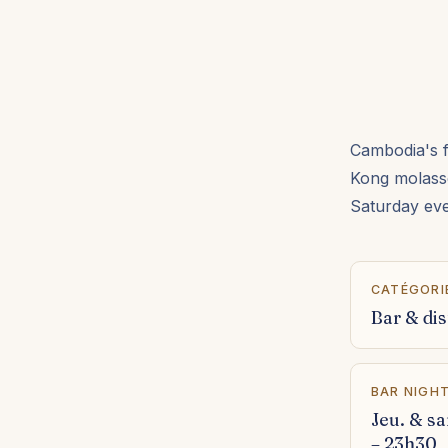
Cambodia's f
Kong molass
Saturday eve
CATÉGORI
Bar & dis
BAR NIGH
Jeu. & s
– 23h30