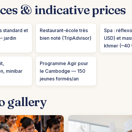
ces & indicative prices
 standard et
Restaurant-école très
Spa : réflex
— jardin
bien noté (TripAdvisor)
USD) et mas
khmer (~40
t,
Programme Agir pour
on, minibar
le Cambodge — 150
jeunes formés/an
o gallery