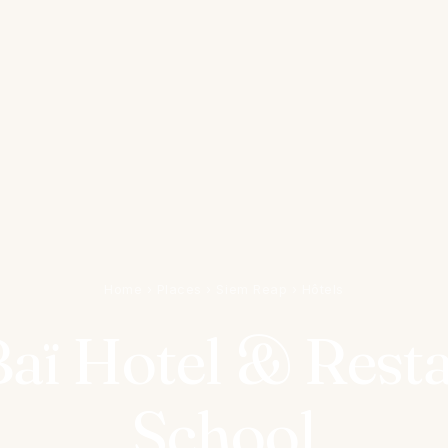
Home
›
Places
›
Siem Reap
›
Hôtels
Baï Hotel & Rest
School