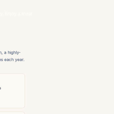
ly. Enjoy a meal
, a highly-
hs each year.
p