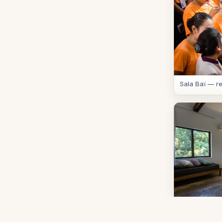
Sala Baï — re
Sala Baï — e