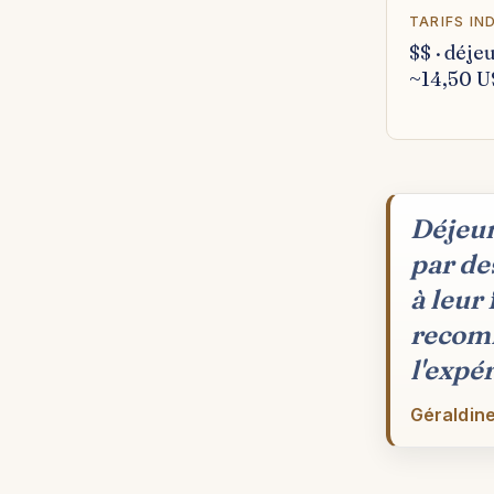
TARIFS IN
$$ · déje
~14,50 
Déjeun
par de
à leur
recomm
l'expé
Géraldine