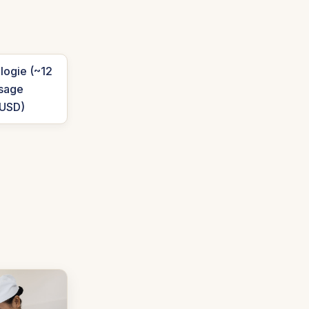
ologie (~12
sage
 USD)