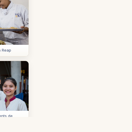
m Reap
ents de