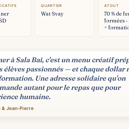
DICATIFS
QUARTIER
ATOUT
uner
Wat Svay
70 % de 
USD
formées ·
= formati
er à Sala Baï, c'est un menu créatif pré
s élèves passionnés — et chaque dollar 
 formation. Une adresse solidaire qu'on
ande autant pour le repas que pour
rience humaine.
 & Jean-Pierre