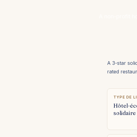
A non-profit ho
A 3-star soli
rated restau
TYPE DE L
Hôtel-éc
solidaire