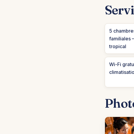
Servi
5 chambres
familiales 
tropical
Wi-Fi gratui
climatisati
Phot