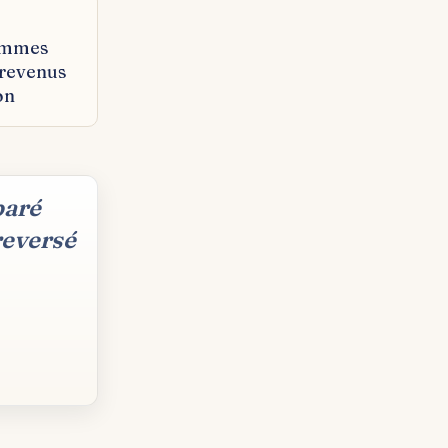
femmes
 revenus
on
paré
reversé