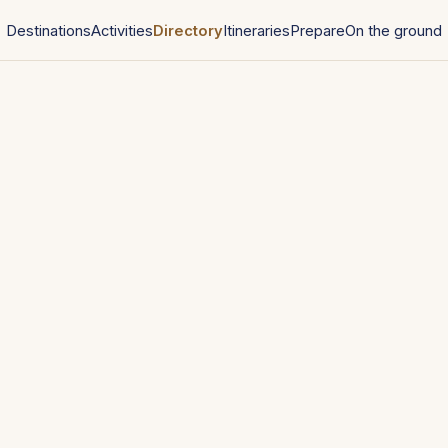
Destinations
Activities
Directory
Itineraries
Prepare
On the ground