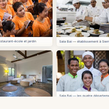
staurant-école et jardin
Sala Baï — établissement à Sie
Sala Baï — les quatre départem
formation
space de formation hôtelière