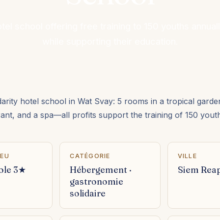
tel school offering free training to 150 youths annual
while supporting their education.
darity hotel school in Wat Svay: 5 rooms in a tropical garden
rant, and a spa—all profits support the training of 150 yout
IEU
CATÉGORIE
VILLE
ole 3★
Hébergement ·
Siem Rea
gastronomie
solidaire