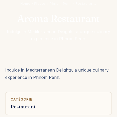
Home
›
Places
›
Phnom Penh
›
Restaurants
Aroma Restaurant
Indulge in Mediterranean Delights, a unique culinary
experience in Phnom Penh.
Indulge in Mediterranean Delights, a unique culinary
experience in Phnom Penh.
CATÉGORIE
Restaurant