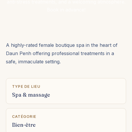
anti-stress treatments, and a welcoming atmosphere.
Book in advance!
A highly-rated female boutique spa in the heart of
Daun Penh offering professional treatments in a
safe, immaculate setting.
TYPE DE LIEU
Spa & massage
CATÉGORIE
Bien-être