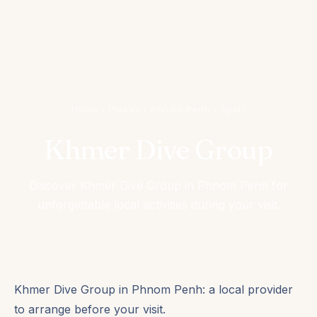
Home
›
Places
›
Phnom Penh
›
Sport
Khmer Dive Group
Discover Khmer Dive Group in Phnom Penh for
unforgettable local activities during your visit.
Khmer Dive Group in Phnom Penh: a local provider
to arrange before your visit.