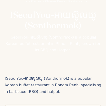
Home
›
Places
›
Phnom Penh
›
Restaurants
ISeoulYou-អាយស៊ូលយូ
(Sonthormok)
ISeoulYou-អាយស៊ូលយូ (Sonthormok) is a popular
Korean buffet restaurant in Phnom Penh, known for
its BBQ and Hotpot.
ISeoulYou-អាយស៊ូលយូ (Sonthormok) is a popular
Korean buffet restaurant in Phnom Penh, specialising
in barbecue (BBQ) and hotpot.