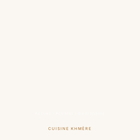
Accueil
›
Activités
›
Gastronomie
CUISINE KHMÈRE