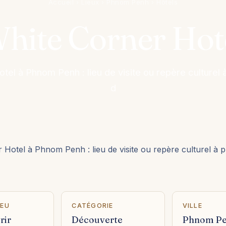
Accueil
›
Lieux
›
Phnom Penh
›
Hôtels
hite Corner Hot
tel à Phnom Penh : lieu de visite ou repère culturel 
d
 Hotel à Phnom Penh : lieu de visite ou repère culturel à 
IEU
CATÉGORIE
VILLE
rir
Découverte
Phnom P