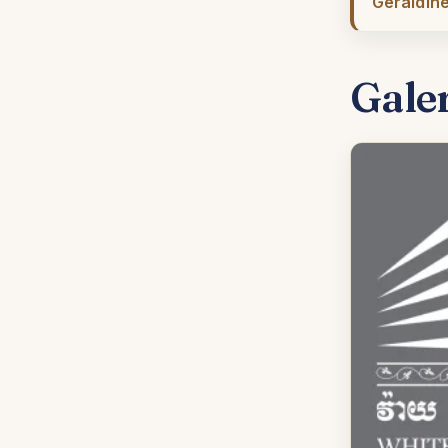
Géraldine
Gale