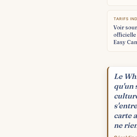
TARIFS IN
Voir sou
officiell
Easy Ca
Le Whi
qu'un 
culture
s'entr
carte 
ne rie