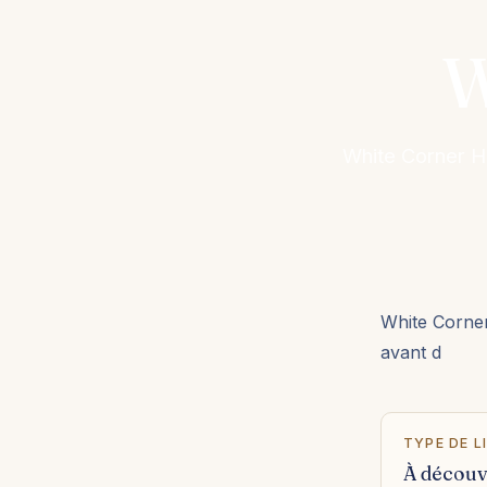
W
White Corner Ho
White Corner
avant d
TYPE DE L
À découv