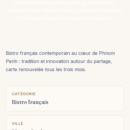
Cuisine française créative près du Palais Royal :
menu tournant, calamar chorizo, accueil chaleureux.
Chef Aude Moulard (Institut Paul Bocuse).
Bistro français contemporain au cœur de Phnom
Penh : tradition et innovation autour du partage,
carte renouvelée tous les trois mois.
CATÉGORIE
Bistro français
VILLE