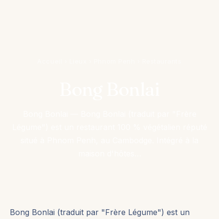
Accueil
›
Lieux
›
Phnom Penh
›
Restaurants
Bong Bonlai
Bong Bonlai — Bong Bonlai (traduit par "Frère
Légume") est un restaurant 100 % végétalien réputé
situé à Phnom Penh, au Cambodge. Intégré à la
maison d'hôtes…
Bong Bonlai (traduit par "Frère Légume") est un