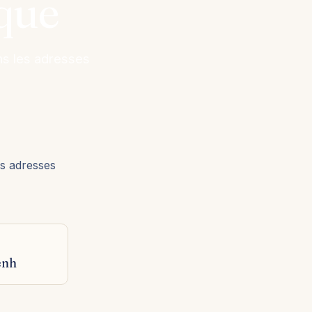
que
s les adresses
s adresses
enh