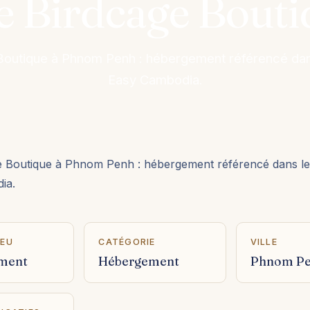
e Birdcage Bouti
Boutique à Phnom Penh : hébergement référencé dan
Easy Cambodia.
e Boutique à Phnom Penh : hébergement référencé dans le
ia.
IEU
CATÉGORIE
VILLE
ment
Hébergement
Phnom P