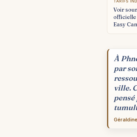
TARIFS IN
Voir sou
officiell
Easy Ca
À Phno
par so
ressou
ville.
pensé 
tumult
Géraldine