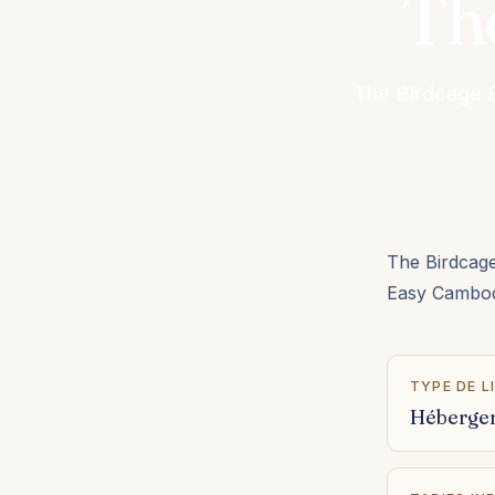
Th
The Birdcage 
The Birdcag
Easy Cambod
TYPE DE L
Héberge