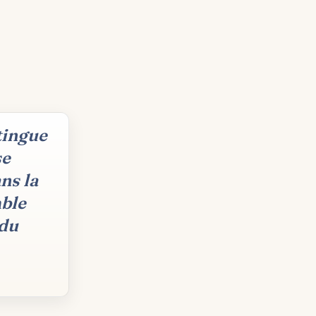
tingue
se
ns la
mble
 du