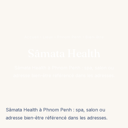
Accueil
›
Lieux
›
Phnom Penh
›
Bien-être
Sâmata Health
Sâmata Health à Phnom Penh : spa, salon ou
adresse bien-être référencé dans les adresses.
Sâmata Health à Phnom Penh : spa, salon ou
adresse bien-être référencé dans les adresses.