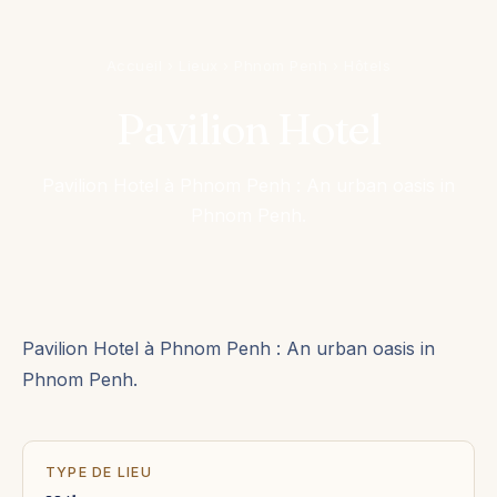
Accueil
›
Lieux
›
Phnom Penh
›
Hôtels
Pavilion Hotel
Pavilion Hotel à Phnom Penh : An urban oasis in
Phnom Penh.
Pavilion Hotel à Phnom Penh : An urban oasis in
Phnom Penh.
TYPE DE LIEU