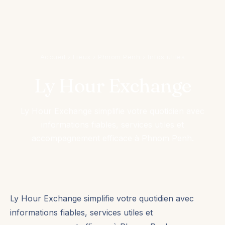
Accueil
›
Lieux
›
Phnom Penh
›
Infos utiles
Ly Hour Exchange
Ly Hour Exchange simplifie votre quotidien avec
informations fiables, services utiles et
accompagnement efficace à Phnom Penh.
Ly Hour Exchange simplifie votre quotidien avec
informations fiables, services utiles et