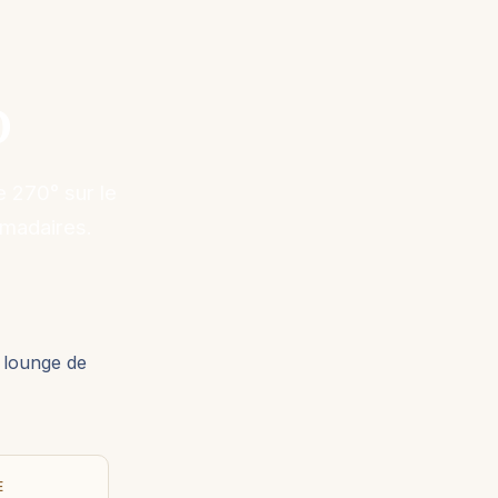
p
 270° sur le
omadaires.
 lounge de
E