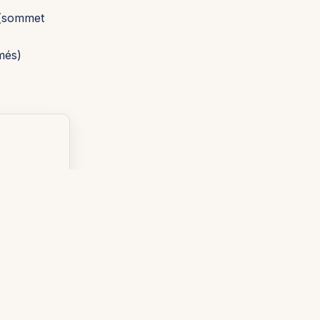
 (sommet
més)