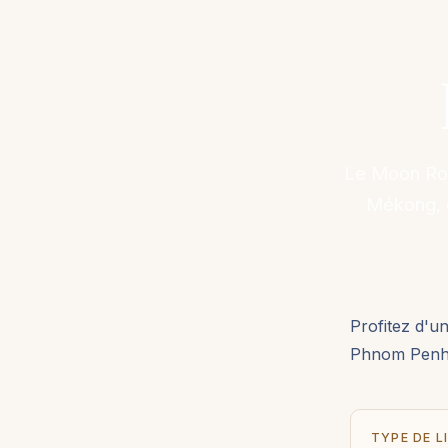
Le Moon Roo
Mékong, c
Profitez d'u
Phnom Penh
TYPE DE L