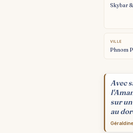
Skybar &
VILLE
Phnom P
Avec sa
l'Aman
sur un
au dor
Géraldine