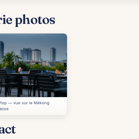
rie photos
top — vue sur le Mékong
rasse
act