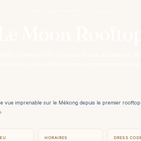
Accueil
›
Lieux
›
Phnom Penh
›
Vie nocturne
Le Moon Roofto
ftop à Phnom Penh : premier skybar en plein air, vue
ocktails, cuisine internationale et promotions hebd
ne vue imprenable sur le Mékong depuis le premier rooftop
.
IEU
HORAIRES
DRESS COD