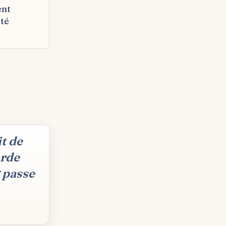
ent
té
it de
arde
 passe