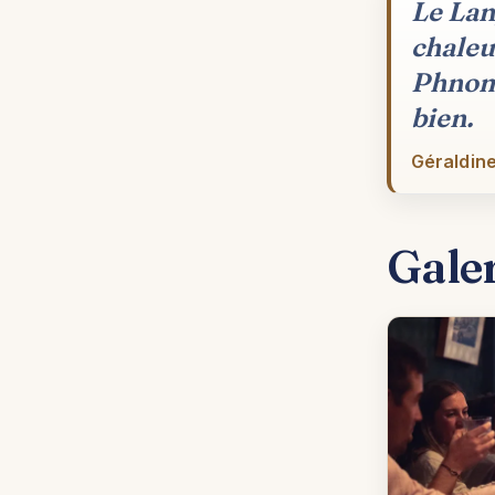
Le Lan
chaleu
Phnom 
bien.
Géraldine
Gale