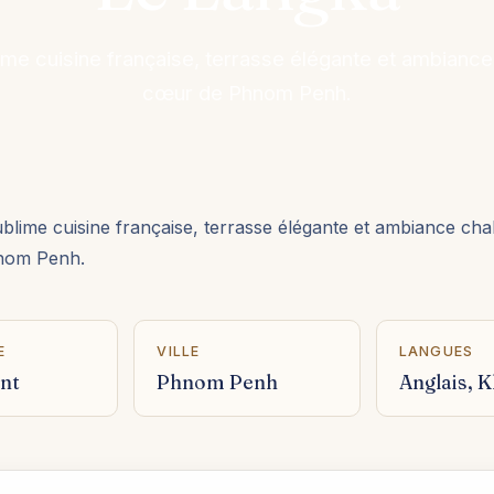
me cuisine française, terrasse élégante et ambianc
cœur de Phnom Penh.
blime cuisine française, terrasse élégante et ambiance ch
nom Penh.
E
VILLE
LANGUES
nt
Phnom Penh
Anglais, 