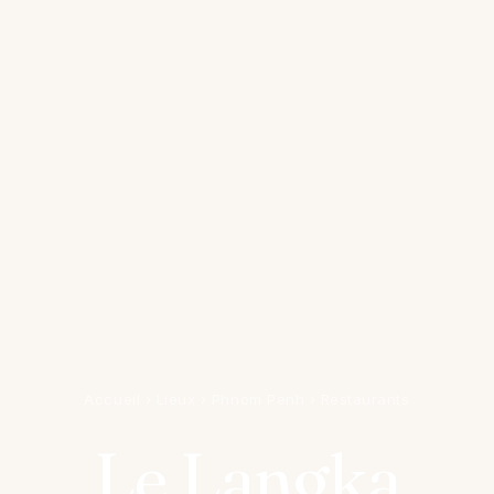
Accueil
›
Lieux
›
Phnom Penh
›
Restaurants
Le Langka