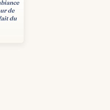
mbiance
œur de
ait du