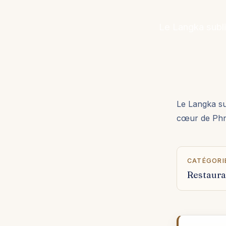
Le Langka subli
Le Langka su
cœur de Ph
CATÉGORI
Restaura