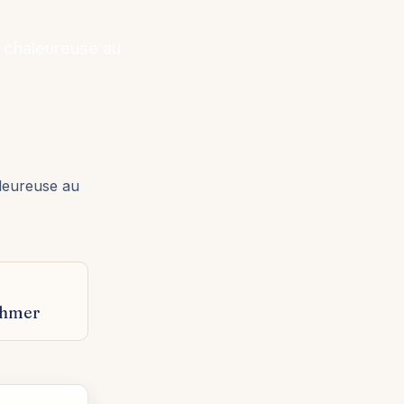
e chaleureuse au
aleureuse au
Khmer