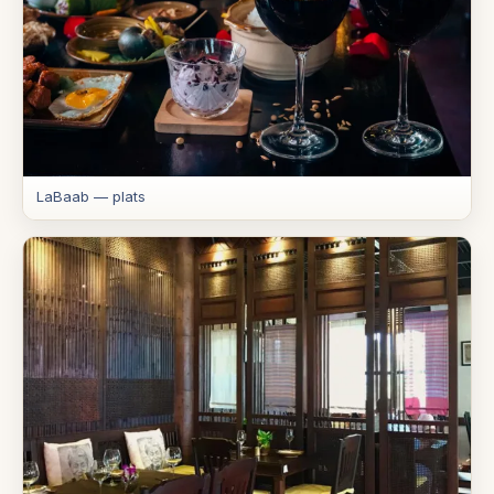
LaBaab — plats