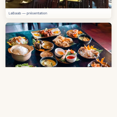
LaBaab — présentation
LaBaab — ambiance