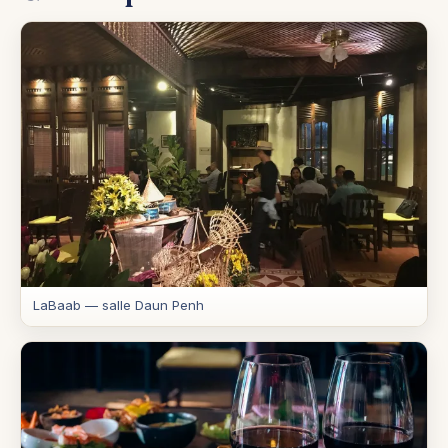
LaBaab — salle Daun Penh