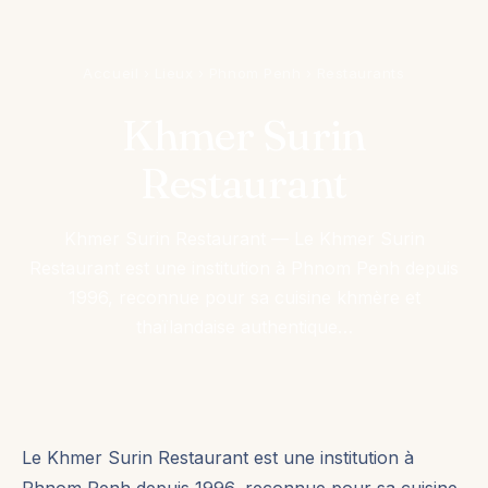
Accueil
›
Lieux
›
Phnom Penh
›
Restaurants
Khmer Surin
Restaurant
Khmer Surin Restaurant — Le Khmer Surin
Restaurant est une institution à Phnom Penh depuis
1996, reconnue pour sa cuisine khmère et
thaïlandaise authentique…
Le Khmer Surin Restaurant est une institution à
Phnom Penh depuis 1996, reconnue pour sa cuisine