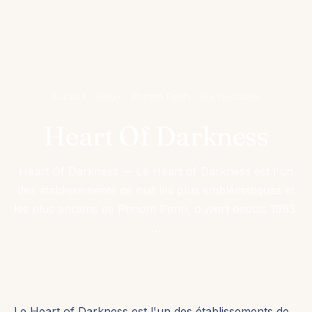
Accueil
›
Lieux
›
Phnom Penh
›
Vie nocturne
Heart Of Darkness
Heart Of Darkness — Le Heart of Darkness est l'un
des établissements de nuit les plus emblématiques et
les plus anciens de Phnom Penh, ouvert depuis 1993.
…
Le Heart of Darkness est l'un des établissements de