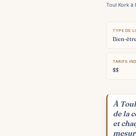
Toul Kork à
TYPE DE L
Bien-êtr
TARIFS IN
$$
À Toul
de la 
et cha
mesure