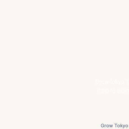
Grow tokyo TK
dans le quar
Grow Tokyo T