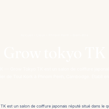
Accueil
›
Lieux
›
Phnom Penh
›
Bien-être
Grow tokyo TK
 — Grow Tokyo TK est un salon de coiffure japonai
tier de Toul Kork à Phnom Penh, Cambodge. Établi en
K est un salon de coiffure japonais réputé situé dans le qu