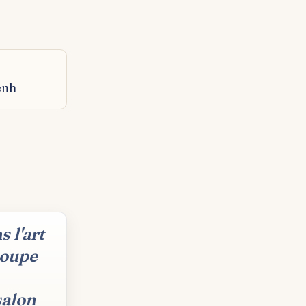
enh
 l'art
coupe
salon