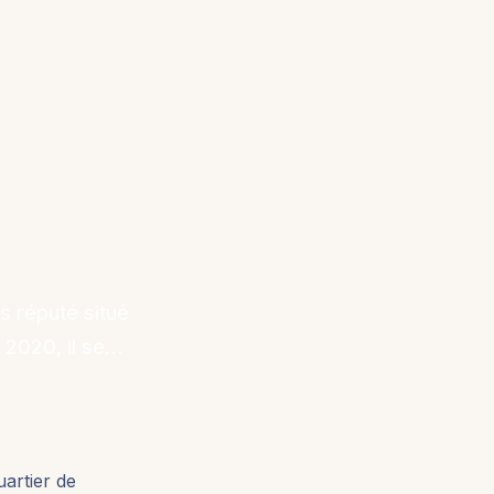
s réputé situé
 2020, il se…
artier de