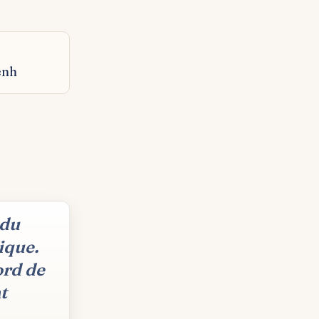
enh
 du
ique.
ord de
t