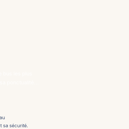
 bus les plus
sa ponctualité…
 au
 sa sécurité.