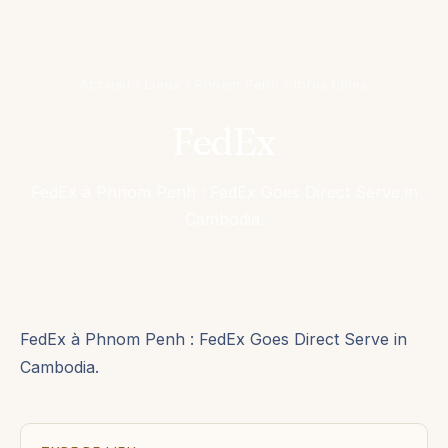
Accueil
›
Lieux
›
Phnom Penh
›
Infos utiles
FedEx
FedEx à Phnom Penh : FedEx Goes Direct Serve in
Cambodia.
FedEx à Phnom Penh : FedEx Goes Direct Serve in
Cambodia.