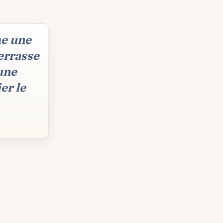
me une
errasse
 une
er le