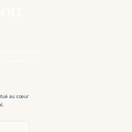
ott
nom Penh est un
, à environ 10…
situé au cœur
l.