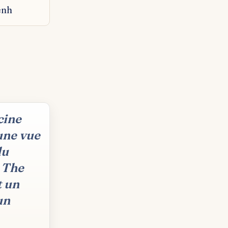
enh
cine
 une vue
du
r The
t un
un