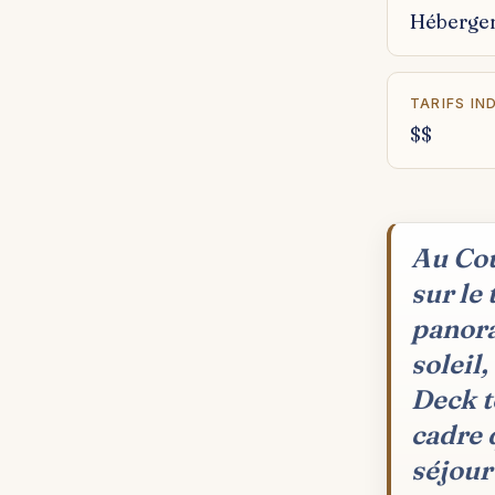
Héberge
TARIFS IN
$$
Au Cou
sur le 
panora
soleil
Deck t
cadre 
séjour