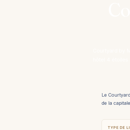
Co
Courtyard by M
hôtel 4 étoile
Le Courtyard
de la capita
TYPE DE L