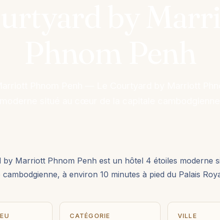
urtyard by Marri
Phnom Penh
arriott Phnom Penh — Le Courtyard by Marriott Ph
s moderne situé au cœur de la capitale cambodgienne
 by Marriott Phnom Penh est un hôtel 4 étoiles moderne 
le cambodgienne, à environ 10 minutes à pied du Palais Roya
IEU
CATÉGORIE
VILLE