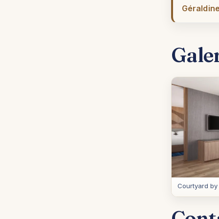
Géraldine
Gale
Courtyard by
Cont