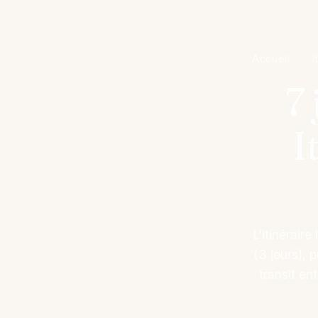
Accueil
I
›
7
I
L'itinérair
(3 jours), 
transit en